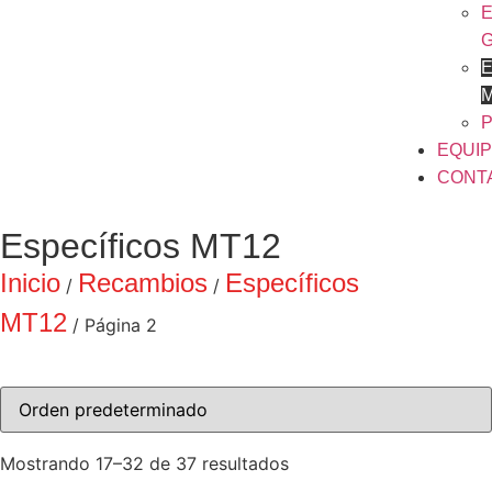
E
E
P
EQUI
CONT
Específicos MT12
Inicio
Recambios
Específicos
/
/
MT12
/ Página 2
Mostrando 17–32 de 37 resultados