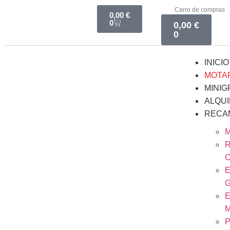
Carro de compras
0,00
€
0
0,00
€
0
INICIO
MOTA
MINIG
ALQU
RECA
M
R
E
E
P