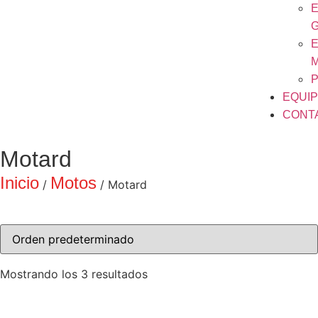
E
E
P
EQUI
CONT
Motard
Inicio
Motos
/
/ Motard
Mostrando los 3 resultados