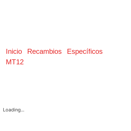
Acople eje del
cambio a varilla
pitbike
Inicio
Recambios
Específicos
/
/
MT12
/ Acople eje del cambio a varilla
pitbike
Loading...